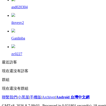
asd020304
ilovesv2
Ganlinba
zc0227
最近訪客
現在還沒有訪客
群組
現在還沒有群組
聯繫我們
|
小黑屋
|
手機版
|
Archiver
|
Android 台灣中文網
GMT+8, 2026-8-7 09:03
, Processed in 0.021801 second(s), 18 que