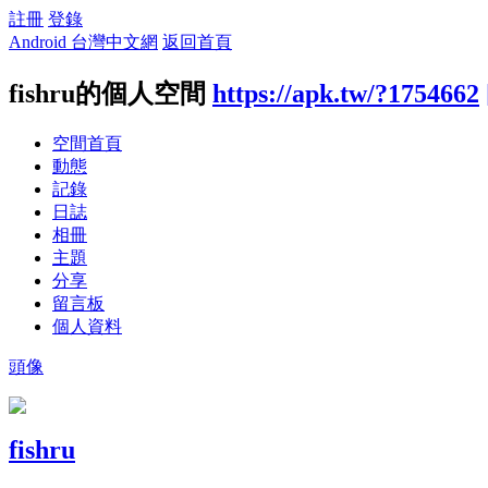
註冊
登錄
Android 台灣中文網
返回首頁
fishru的個人空間
https://apk.tw/?1754662
空間首頁
動態
記錄
日誌
相冊
主題
分享
留言板
個人資料
頭像
fishru