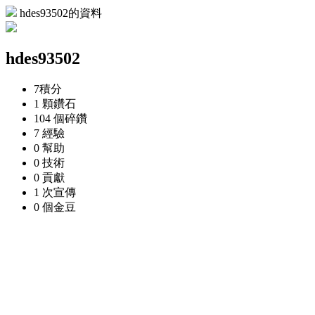
hdes93502的資料
hdes93502
7
積分
1 顆
鑽石
104 個
碎鑽
7
經驗
0
幫助
0
技術
0
貢獻
1 次
宣傳
0 個
金豆