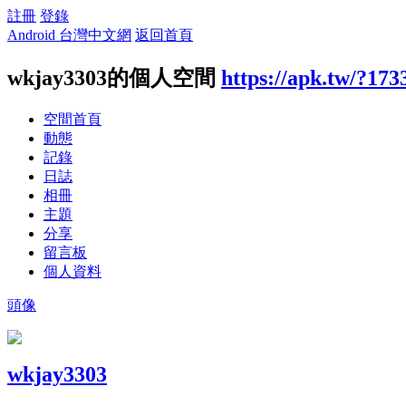
註冊
登錄
Android 台灣中文網
返回首頁
wkjay3303的個人空間
https://apk.tw/?173
空間首頁
動態
記錄
日誌
相冊
主題
分享
留言板
個人資料
頭像
wkjay3303