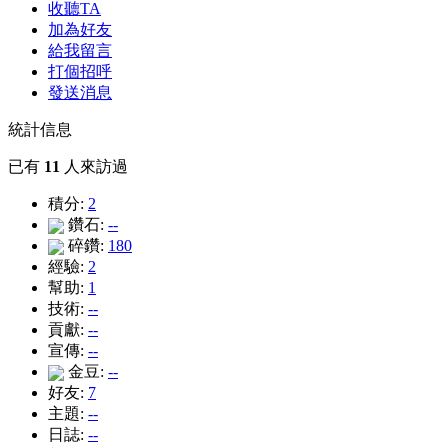
收聽TA
加為好友
給我留言
打個招呼
發送消息
統計信息
已有
11
人來訪過
積分:
2
鑽石:
--
碎鑽:
180
經驗:
2
幫助:
1
技術:
--
貢獻:
--
宣傳:
--
金豆:
--
好友:
7
主題:
--
日誌:
--