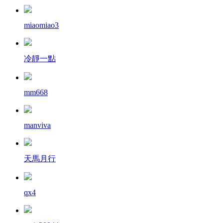
miaomiao3
冷靜一點
mm668
manviva
天馬月行
qx4