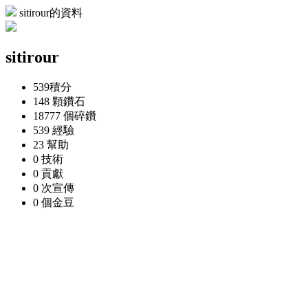
sitirour的資料
sitirour
539
積分
148 顆
鑽石
18777 個
碎鑽
539
經驗
23
幫助
0
技術
0
貢獻
0 次
宣傳
0 個
金豆