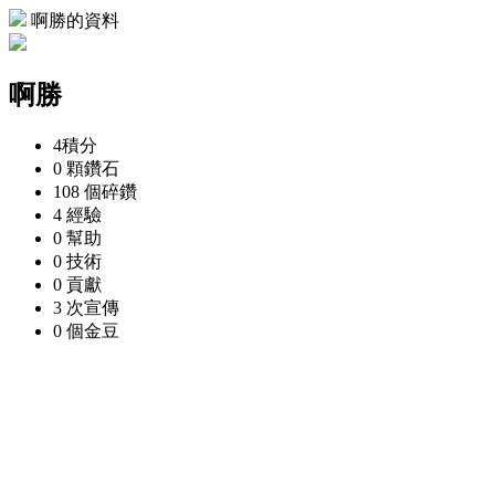
啊勝的資料
啊勝
4
積分
0 顆
鑽石
108 個
碎鑽
4
經驗
0
幫助
0
技術
0
貢獻
3 次
宣傳
0 個
金豆