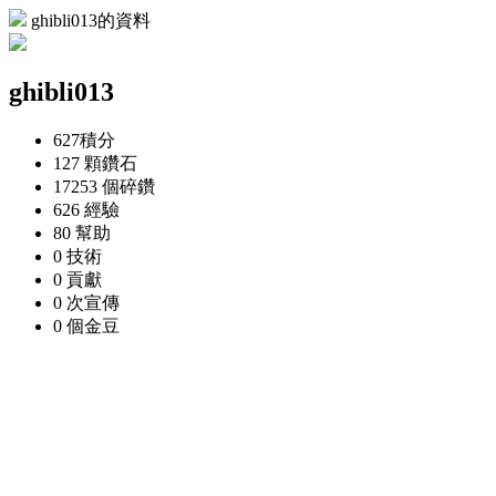
ghibli013的資料
ghibli013
627
積分
127 顆
鑽石
17253 個
碎鑽
626
經驗
80
幫助
0
技術
0
貢獻
0 次
宣傳
0 個
金豆