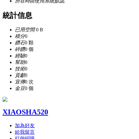
所在時區
使用系統默認
統計信息
已用空間
0 B
積分
0
鑽石
0 顆
碎鑽
0 個
經驗
0
幫助
0
技術
0
貢獻
0
宣傳
0 次
金豆
0 個
XIAOSHA520
加為好友
給我留言
打個招呼