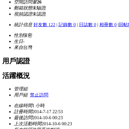
空間訪問量
26
郵箱狀態
未驗證
視頻認證
未認證
統計信息
好友數 122
|
記錄數 0
|
日誌數 0
|
相冊數 0
|
回帖數
性別
保密
生日
-
來自
台灣
用戶認證
活躍概況
管理組
用戶組
禁止訪問
在線時間
1 小時
註冊時間
2014-7-17 22:53
最後訪問
2014-10-6 00:23
上次活動時間
2014-10-6 00:23