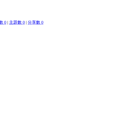
 0
|
主題數 0
|
分享數 0