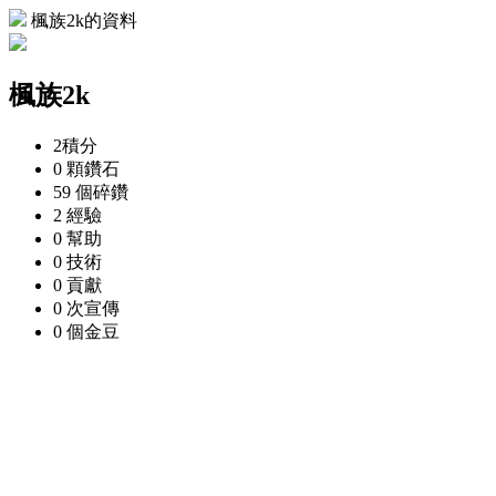
楓族2k的資料
楓族2k
2
積分
0 顆
鑽石
59 個
碎鑽
2
經驗
0
幫助
0
技術
0
貢獻
0 次
宣傳
0 個
金豆