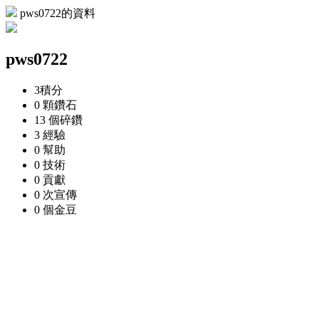
pws0722的資料
pws0722
3
積分
0 顆
鑽石
13 個
碎鑽
3
經驗
0
幫助
0
技術
0
貢獻
0 次
宣傳
0 個
金豆