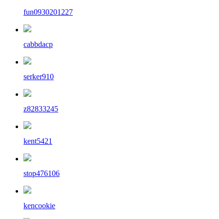
fun0930201227
cabbdacp
serker910
z82833245
kent5421
stop476106
kencookie