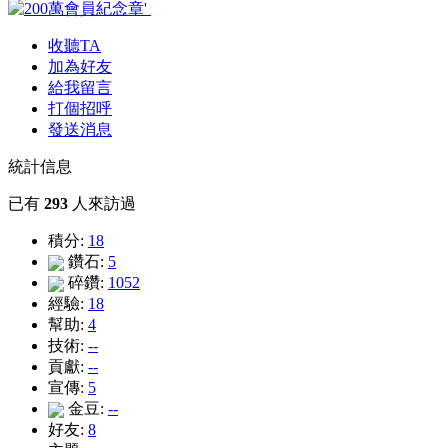
收聽TA
加為好友
給我留言
打個招呼
發送消息
統計信息
已有
293
人來訪過
積分:
18
鑽石:
5
碎鑽:
1052
經驗:
18
幫助:
4
技術:
--
貢獻:
--
宣傳:
5
金豆:
--
好友:
8