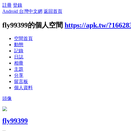
註冊
登錄
Android 台灣中文網
返回首頁
fly99399的個人空間
https://apk.tw/?16628
空間首頁
動態
記錄
日誌
相冊
主題
分享
留言板
個人資料
頭像
fly99399