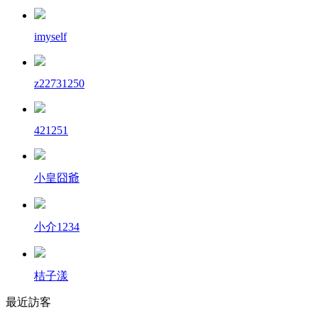
imyself
z22731250
421251
小皇囧爺
小介1234
桔子漾
最近訪客