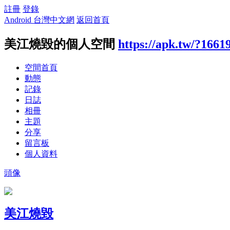
註冊
登錄
Android 台灣中文網
返回首頁
美江燒毀的個人空間
https://apk.tw/?1661
空間首頁
動態
記錄
日誌
相冊
主題
分享
留言板
個人資料
頭像
美江燒毀