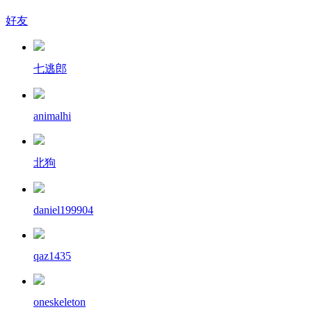
好友
七逃郎
animalhi
北狗
daniel199904
qaz1435
oneskeleton