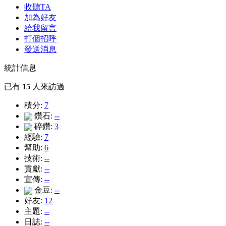
收聽TA
加為好友
給我留言
打個招呼
發送消息
統計信息
已有
15
人來訪過
積分:
7
鑽石:
--
碎鑽:
3
經驗:
7
幫助:
6
技術:
--
貢獻:
--
宣傳:
--
金豆:
--
好友:
12
主題:
--
日誌:
--