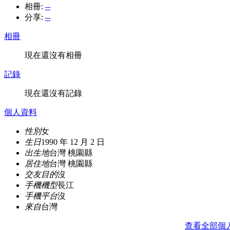
相冊:
--
分享:
--
相冊
現在還沒有相冊
記錄
現在還沒有記錄
個人資料
性別
女
生日
1990 年 12 月 2 日
出生地
台灣 桃園縣
居住地
台灣 桃園縣
交友目的
沒
手機機型
長江
手機平台
沒
來自
台灣
查看全部個