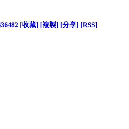
636482
[收藏]
[複製]
[分享]
[RSS]