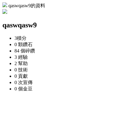
qaswqasw9的資料
qaswqasw9
3
積分
0 顆
鑽石
84 個
碎鑽
3
經驗
2
幫助
0
技術
0
貢獻
0 次
宣傳
0 個
金豆