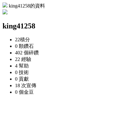
king41258的資料
king41258
22
積分
0 顆
鑽石
402 個
碎鑽
22
經驗
4
幫助
0
技術
0
貢獻
18 次
宣傳
0 個
金豆