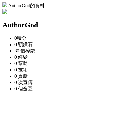
AuthorGod的資料
AuthorGod
0
積分
0 顆
鑽石
30 個
碎鑽
0
經驗
0
幫助
0
技術
0
貢獻
0 次
宣傳
0 個
金豆