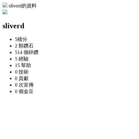
sliverd的資料
sliverd
5
積分
2 顆
鑽石
514 個
碎鑽
5
經驗
15
幫助
0
技術
0
貢獻
0 次
宣傳
0 個
金豆