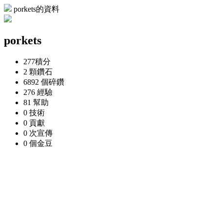
porkets的資料
porkets
277
積分
2 顆
鑽石
6892 個
碎鑽
276
經驗
81
幫助
0
技術
0
貢獻
0 次
宣傳
0 個
金豆