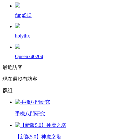
fung513
holythx
Queen740204
最近訪客
現在還沒有訪客
群組
手機八門研究
【新版5.0】神魔之塔