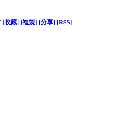
7
[收藏]
[複製]
[分享]
[RSS]