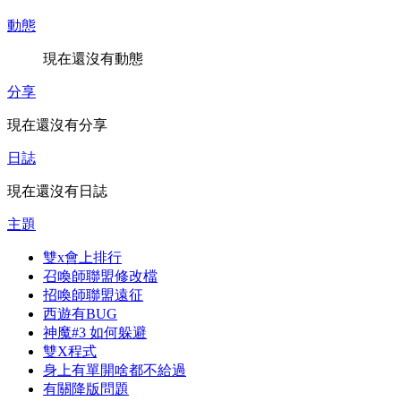
動態
現在還沒有動態
分享
現在還沒有分享
日誌
現在還沒有日誌
主題
雙x會上排行
召喚師聯盟修改檔
招喚師聯盟遠征
西遊有BUG
神魔#3 如何躲避
雙X程式
身上有單開啥都不給過
有關降版問題