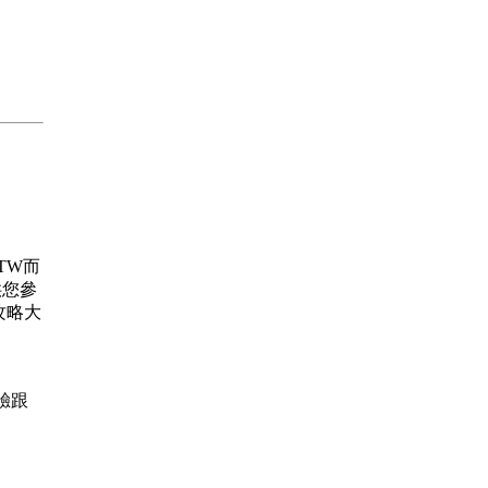
.TW而
供您參
攻略大
經驗跟