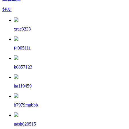
好友
xrac3333
f4905111
k0857123
ha119459
b7979mnbbb
nash820515