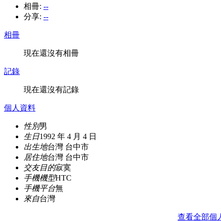
相冊:
--
分享:
--
相冊
現在還沒有相冊
記錄
現在還沒有記錄
個人資料
性別
男
生日
1992 年 4 月 4 日
出生地
台灣 台中市
居住地
台灣 台中市
交友目的
寂寞
手機機型
HTC
手機平台
無
來自
台灣
查看全部個