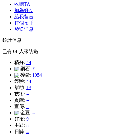
收聽TA
加為好友
給我留言
打個招呼
發送消息
統計信息
已有
61
人來訪過
積分:
44
鑽石:
7
碎鑽:
1954
經驗:
44
幫助:
13
技術:
--
貢獻:
--
宣傳:
--
金豆:
--
好友:
9
主題:
8
日誌:
--