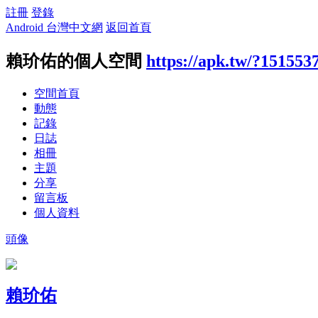
註冊
登錄
Android 台灣中文網
返回首頁
賴玠佑的個人空間
https://apk.tw/?151553
空間首頁
動態
記錄
日誌
相冊
主題
分享
留言板
個人資料
頭像
賴玠佑