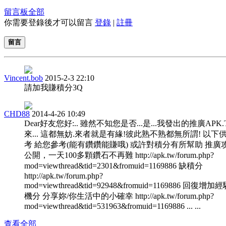
留言板
全部
你需要登錄後才可以留言
登錄
|
註冊
留言
Vincent.bob
2015-2-3 22:10
請加我賺積分3Q
CHD88
2014-4-26 10:49
Dear好友您好:.. 雖然不知您是否...是...我發出的推廣APK
來... 這都無妨.來者就是有緣!彼此熟不熟都無所謂! 以下
考 給您參考(能有鑽鑽能賺哦) 或許對積分有所幫助 推廣
公開，一天100多顆鑽石不再難 http://apk.tw/forum.php?
mod=viewthread&tid=2301&fromuid=1169886 缺積分
http://apk.tw/forum.php?
mod=viewthread&tid=92948&fromuid=1169886 回復增加
機分 分享妳/你生活中的小確幸 http://apk.tw/forum.php?
mod=viewthread&tid=531963&fromuid=1169886 ... ...
查看全部