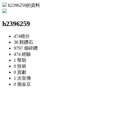
h2396259的資料
h2396259
474
積分
38 顆
鑽石
9797 個
碎鑽
474
經驗
1
幫助
0
技術
0
貢獻
1 次
宣傳
0 個
金豆