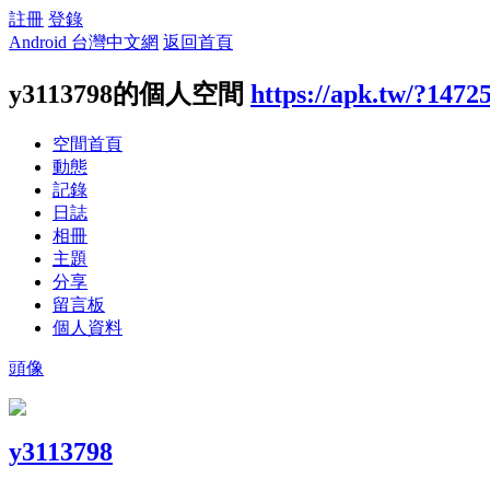
註冊
登錄
Android 台灣中文網
返回首頁
y3113798的個人空間
https://apk.tw/?1472
空間首頁
動態
記錄
日誌
相冊
主題
分享
留言板
個人資料
頭像
y3113798