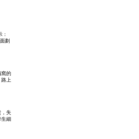
示：
上面劃
酒窩的
，路上
貴，失
孳生細