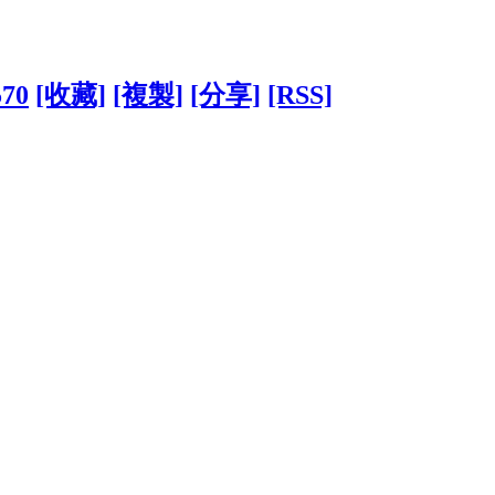
570
[收藏]
[複製]
[分享]
[RSS]