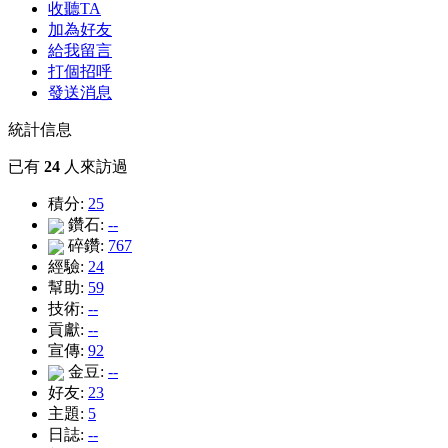
收聽TA
加為好友
給我留言
打個招呼
發送消息
統計信息
已有
24
人來訪過
積分:
25
鑽石:
--
碎鑽:
767
經驗:
24
幫助:
59
技術:
--
貢獻:
--
宣傳:
92
金豆:
--
好友:
23
主題:
5
日誌:
--