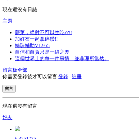
現在還沒有日誌
主題
蕨菜，絕對不可以生吃??!!
加好友一起拿碎鑽!!
轉珠輔助V1.955
自信和自負只是一線之差
這個世界上的每一件事情，並非理所當然。
留言板
全部
你需要登錄後才可以留言
登錄
|
註冊
留言
現在還沒有留言
好友
ty3251775