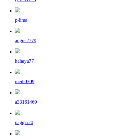
p-lima
angus2779
hahaya77
meili0309
a33161469
paggi520