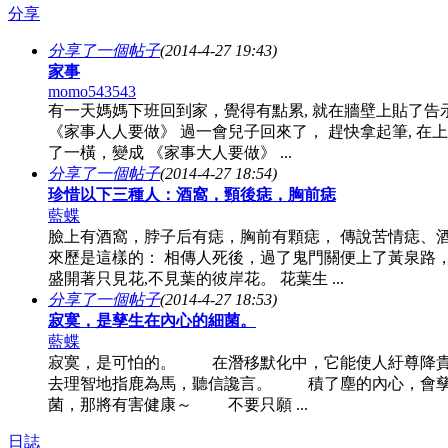
分享
分享了一個帖子
(2014-4-27 19:43)
家事
momo543543
有一天媽媽下班回到家，覺得有點累, 就在牆壁上貼了告
《家事人人要做》 過一會兒子回來了， 趕快拿起筆, 在
了一橫，變成 《家事大人要做》 ...
分享了一個帖子
(2014-4-27 18:54)
珍惜以下三種人：酒窩，頸後痣，胸前痣
藍蝶
臉上有酒窩，脖子后有痣，胸前有顆痣， 傳說苦情痣、
來歷是這樣的： 相傳人死後，過了鬼門關便上了黃泉路
盛開著只見花,不見葉的彼岸花。 花葉生 ...
分享了一個帖子
(2014-4-27 18:53)
寂寞，是孳生在內心的細菌。
藍蝶
寂寞，是可怕的。 在潛移默化中，它能使人紆尊降
去理智地指鹿為馬，聽信讒言。 積了塵的內心，會
菌，那將有害健康～ 不要只願 ...
日誌