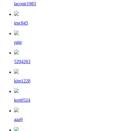
lacoste1983
trpc845
ratte
5204263
kim1228
ken0524
aaa9