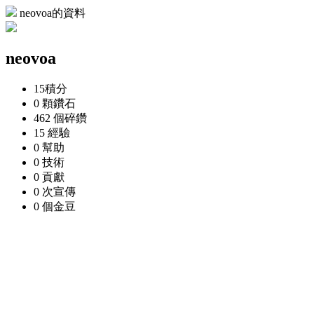
neovoa的資料
neovoa
15
積分
0 顆
鑽石
462 個
碎鑽
15
經驗
0
幫助
0
技術
0
貢獻
0 次
宣傳
0 個
金豆