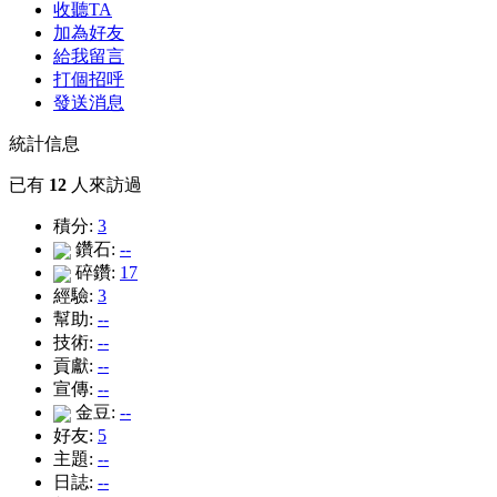
收聽TA
加為好友
給我留言
打個招呼
發送消息
統計信息
已有
12
人來訪過
積分:
3
鑽石:
--
碎鑽:
17
經驗:
3
幫助:
--
技術:
--
貢獻:
--
宣傳:
--
金豆:
--
好友:
5
主題:
--
日誌:
--