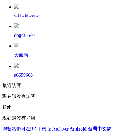
wklwklwww
dogca5540
天氣晴
a6659666
最近訪客
現在還沒有訪客
群組
現在還沒有群組
聯繫我們
|
小黑屋
|
手機版
|
Archiver
|
Android 台灣中文網