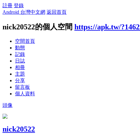
註冊
登錄
Android 台灣中文網
返回首頁
nick20522的個人空間
https://apk.tw/?146
空間首頁
動態
記錄
日誌
相冊
主題
分享
留言板
個人資料
頭像
nick20522