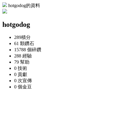
hotgodog的資料
hotgodog
289
積分
61 顆
鑽石
15788 個
碎鑽
288
經驗
79
幫助
0
技術
0
貢獻
0 次
宣傳
0 個
金豆