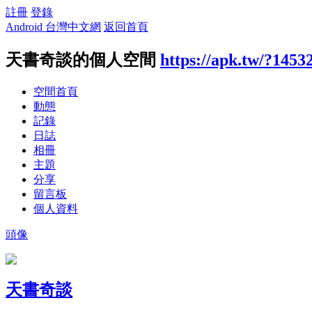
註冊
登錄
Android 台灣中文網
返回首頁
天書奇談的個人空間
https://apk.tw/?1453
空間首頁
動態
記錄
日誌
相冊
主題
分享
留言板
個人資料
頭像
天書奇談