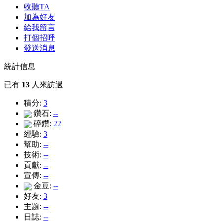
收聽TA
加為好友
給我留言
打個招呼
發送消息
統計信息
已有
13
人來訪過
積分:
3
鑽石:
--
碎鑽:
22
經驗:
3
幫助:
--
技術:
--
貢獻:
--
宣傳:
--
金豆:
--
好友:
3
主題:
--
日誌:
--