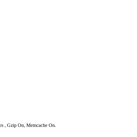
ries , Gzip On, Memcache On.