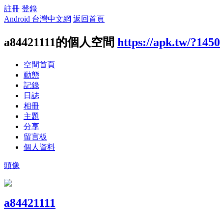
註冊
登錄
Android 台灣中文網
返回首頁
a84421111的個人空間
https://apk.tw/?145
空間首頁
動態
記錄
日誌
相冊
主題
分享
留言板
個人資料
頭像
a84421111