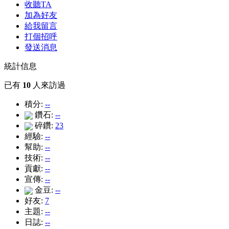
收聽TA
加為好友
給我留言
打個招呼
發送消息
統計信息
已有
10
人來訪過
積分:
--
鑽石:
--
碎鑽:
23
經驗:
--
幫助:
--
技術:
--
貢獻:
--
宣傳:
--
金豆:
--
好友:
7
主題:
--
日誌:
--