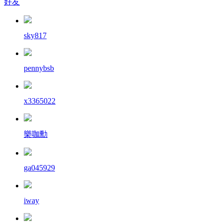
好友
sky817
pennybsb
x3365022
樂咖勳
ga045929
iway