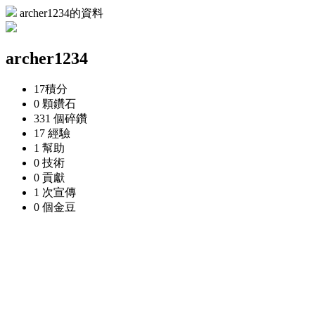
archer1234的資料
archer1234
17
積分
0 顆
鑽石
331 個
碎鑽
17
經驗
1
幫助
0
技術
0
貢獻
1 次
宣傳
0 個
金豆