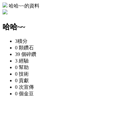
哈哈~~的資料
哈哈~~
3
積分
0 顆
鑽石
39 個
碎鑽
3
經驗
0
幫助
0
技術
0
貢獻
0 次
宣傳
0 個
金豆