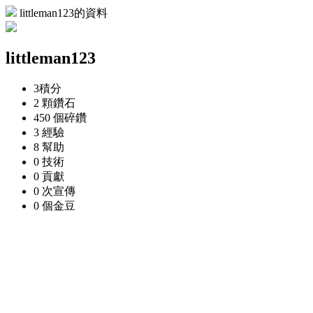
littleman123的資料
littleman123
3
積分
2 顆
鑽石
450 個
碎鑽
3
經驗
8
幫助
0
技術
0
貢獻
0 次
宣傳
0 個
金豆