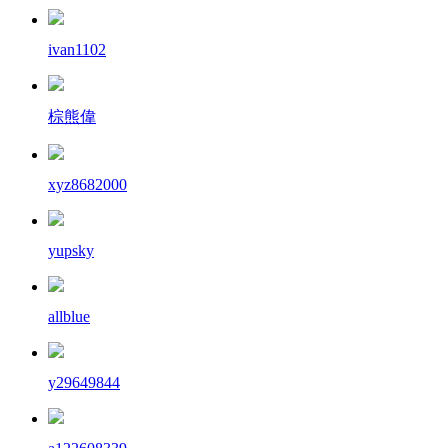
ivan1102
棕熊偉
xyz8682000
yupsky
allblue
y29649844