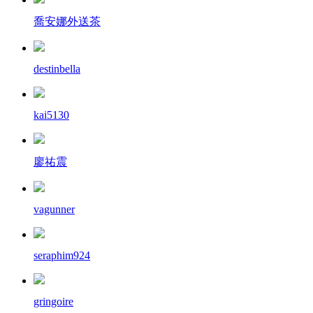
喬安娜外送茶
destinbella
kai5130
廖祐震
vagunner
seraphim924
gringoire