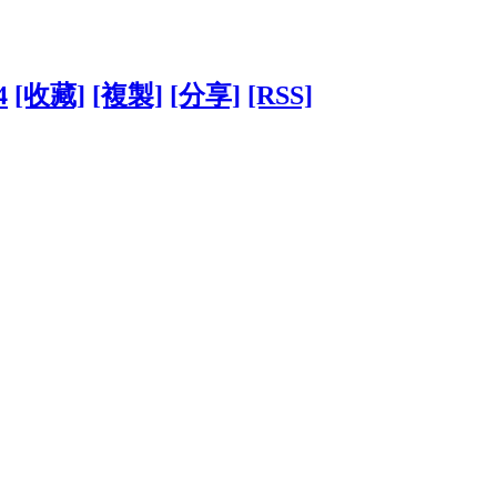
4
[收藏]
[複製]
[分享]
[RSS]