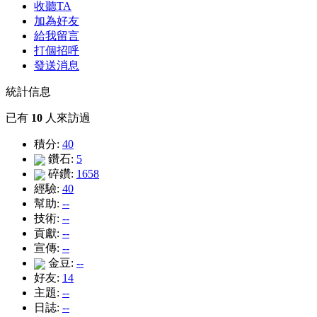
收聽TA
加為好友
給我留言
打個招呼
發送消息
統計信息
已有
10
人來訪過
積分:
40
鑽石:
5
碎鑽:
1658
經驗:
40
幫助:
--
技術:
--
貢獻:
--
宣傳:
--
金豆:
--
好友:
14
主題:
--
日誌:
--