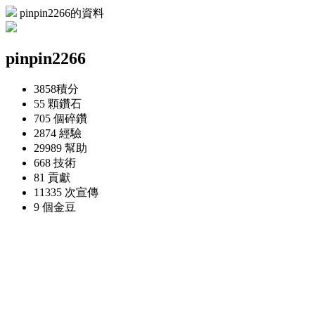
pinpin2266的資料
pinpin2266
3858
積分
55 顆
鑽石
705 個
碎鑽
2874
經驗
29989
幫助
668
技術
81
貢獻
11335 次
宣傳
9 個
金豆