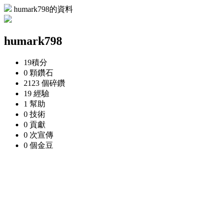
humark798的資料
humark798
19
積分
0 顆
鑽石
2123 個
碎鑽
19
經驗
1
幫助
0
技術
0
貢獻
0 次
宣傳
0 個
金豆