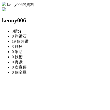
kenny006的資料
kenny006
3
積分
0 顆
鑽石
19 個
碎鑽
3
經驗
0
幫助
0
技術
0
貢獻
0 次
宣傳
0 個
金豆