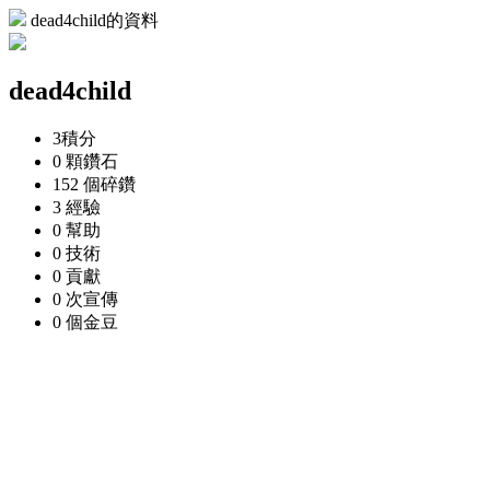
dead4child的資料
dead4child
3
積分
0 顆
鑽石
152 個
碎鑽
3
經驗
0
幫助
0
技術
0
貢獻
0 次
宣傳
0 個
金豆