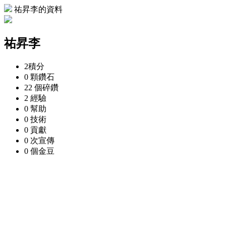
祐昇李的資料
祐昇李
2
積分
0 顆
鑽石
22 個
碎鑽
2
經驗
0
幫助
0
技術
0
貢獻
0 次
宣傳
0 個
金豆