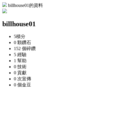
billhouse01的資料
billhouse01
5
積分
0 顆
鑽石
152 個
碎鑽
5
經驗
1
幫助
0
技術
0
貢獻
0 次
宣傳
0 個
金豆