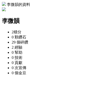
李微韻的資料
李微韻
2
積分
0 顆
鑽石
29 個
碎鑽
2
經驗
0
幫助
0
技術
0
貢獻
0 次
宣傳
0 個
金豆