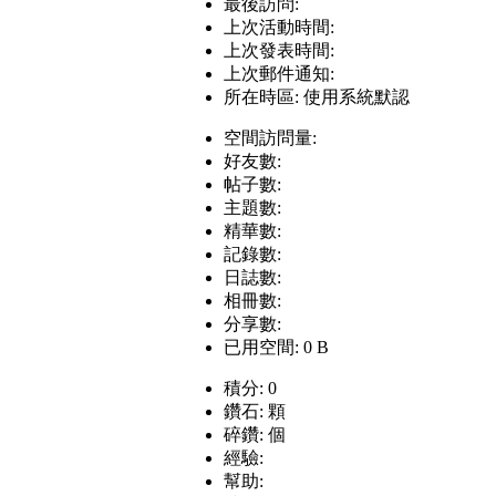
最後訪問:
上次活動時間:
上次發表時間:
上次郵件通知:
所在時區: 使用系統默認
空間訪問量:
好友數:
帖子數:
主題數:
精華數:
記錄數:
日誌數:
相冊數:
分享數:
已用空間: 0 B
積分: 0
鑽石: 顆
碎鑽: 個
經驗:
幫助: