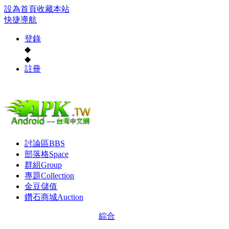
設為首頁
收藏本站
快捷導航
登錄
◆
◆
註冊
討論區
BBS
部落格
Space
群組
Group
專題
Collection
金豆儲值
鑽石商城
Auction
綜合