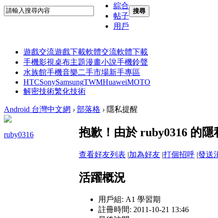
綜合
搜尋
帖子
用戶
遊戲交流
遊戲下載
軟體交流
軟體下載
手機影視
桌布主題
漫畫小說
手機鈴聲
水族館
手機音樂
二手市場
新手專區
HTC
Sony
Samsung
TWM
Huawei
MOTO
解密技術
繁化技術
Android 台灣中文網
›
部落格
›
隱私提醒
抱歉！由於 ruby0316
ruby0316
查看好友列表
|
加為好友
|
打個招呼
|
發送
活躍概況
用戶組:
A1 學習期
註冊時間: 2011-10-21 13:46