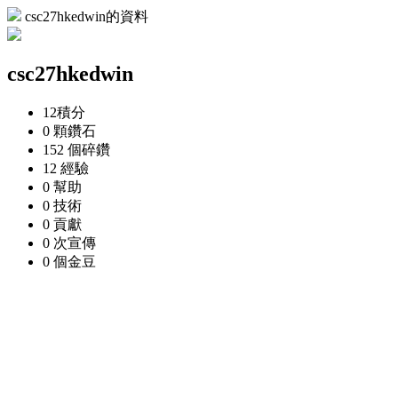
csc27hkedwin的資料
csc27hkedwin
12
積分
0 顆
鑽石
152 個
碎鑽
12
經驗
0
幫助
0
技術
0
貢獻
0 次
宣傳
0 個
金豆