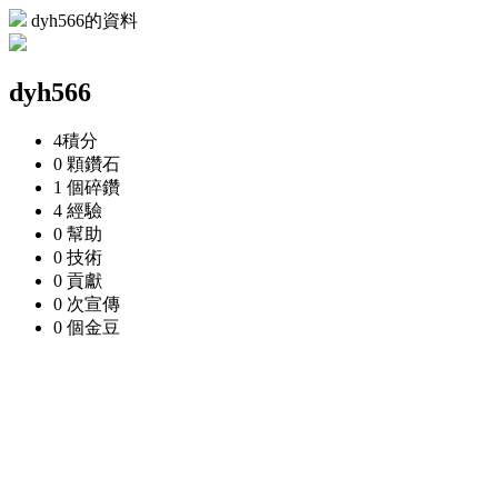
dyh566的資料
dyh566
4
積分
0 顆
鑽石
1 個
碎鑽
4
經驗
0
幫助
0
技術
0
貢獻
0 次
宣傳
0 個
金豆