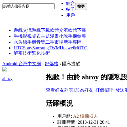
綜合
搜尋
帖子
用戶
遊戲交流
遊戲下載
軟體交流
軟體下載
手機影視
桌布主題
漫畫小說
手機鈴聲
水族館
手機音樂
二手市場
新手專區
HTC
Sony
Samsung
TWM
Huawei
MOTO
解密技術
繁化技術
Android 台灣中文網
›
部落格
›
隱私提醒
抱歉！由於 ahroy 的
ahroy
查看好友列表
|
加為好友
|
打個招呼
|
發送
活躍概況
用戶組:
A2 鐵機器人
註冊時間: 2013-12-31 20:41