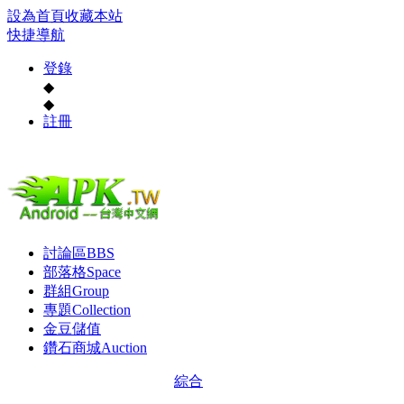
設為首頁
收藏本站
快捷導航
登錄
◆
◆
註冊
討論區
BBS
部落格
Space
群組
Group
專題
Collection
金豆儲值
鑽石商城
Auction
綜合