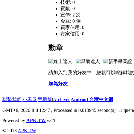
技術: 0
貢獻: 0
宣傳: 2 次
金豆: 0 個
買家信用: 0
賣家信用: 0
勳章
請加入到我的好友中，您就可以瞭解我
加為好友
聯繫我們
|
小黑屋
|
手機版
|
Archiver
|
Android 台灣中文網
GMT+8, 2026-8-8 12:47
, Processed in 0.013945 second(s), 11 que
Powered by
APK.TW
v2.0
© 2013
APK.TW