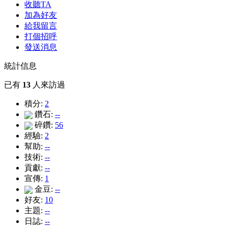
收聽TA
加為好友
給我留言
打個招呼
發送消息
統計信息
已有
13
人來訪過
積分:
2
鑽石:
--
碎鑽:
56
經驗:
2
幫助:
--
技術:
--
貢獻:
--
宣傳:
1
金豆:
--
好友:
10
主題:
--
日誌:
--