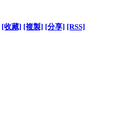
[收藏]
[複製]
[分享]
[RSS]