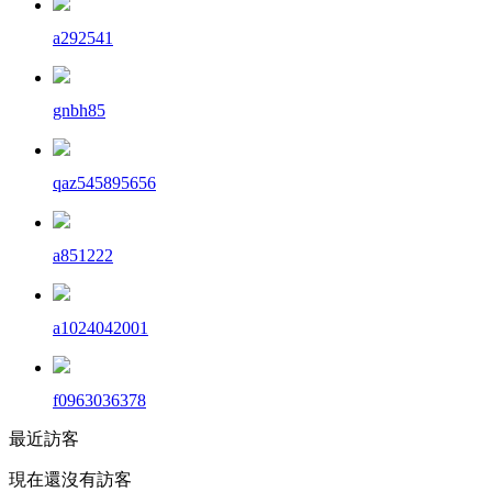
a292541
gnbh85
qaz545895656
a851222
a1024042001
f0963036378
最近訪客
現在還沒有訪客