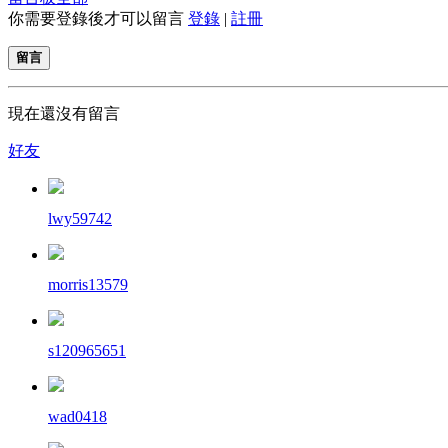
你需要登錄後才可以留言
登錄
|
註冊
留言
現在還沒有留言
好友
lwy59742
morris13579
s120965651
wad0418