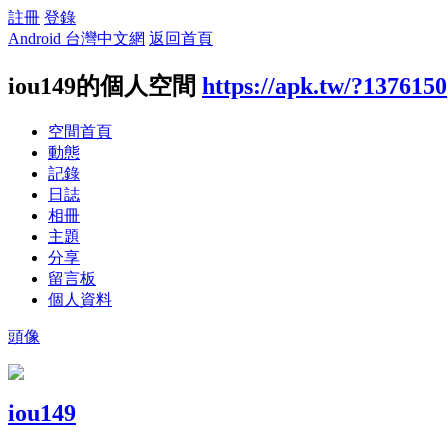
註冊
登錄
Android 台灣中文網
返回首頁
iou149的個人空間
https://apk.tw/?1376150
空間首頁
動態
記錄
日誌
相冊
主題
分享
留言板
個人資料
頭像
iou149