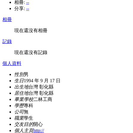
相冊:
--
分享:
--
相冊
現在還沒有相冊
記錄
現在還沒有記錄
個人資料
性別
男
生日
1994 年 9 月 17 日
出生地
台灣 彰化縣
居住地
台灣 彰化縣
畢業學校
二林工商
學歷
專科
公司
無
職業
學生
交友目的
開心
個人主頁
http://