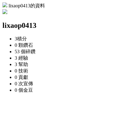
lixaop0413的資料
lixaop0413
3
積分
0 顆
鑽石
53 個
碎鑽
3
經驗
3
幫助
0
技術
0
貢獻
0 次
宣傳
0 個
金豆