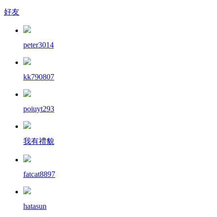
好友
peter3014
kk790807
poiuyt293
我有禮貌
fatcat8897
hatasun