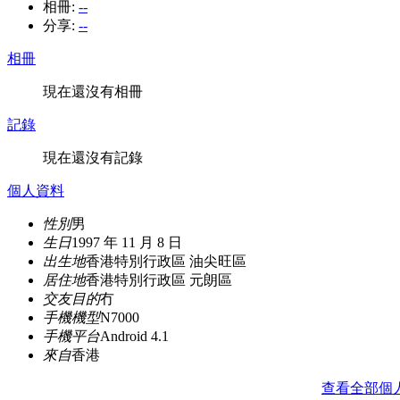
相冊:
--
分享:
--
相冊
現在還沒有相冊
記錄
現在還沒有記錄
個人資料
性別
男
生日
1997 年 11 月 8 日
出生地
香港特別行政區 油尖旺區
居住地
香港特別行政區 元朗區
交友目的
冇
手機機型
N7000
手機平台
Android 4.1
來自
香港
查看全部個