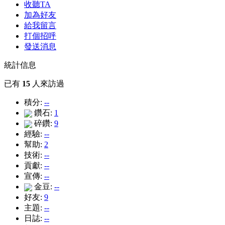
收聽TA
加為好友
給我留言
打個招呼
發送消息
統計信息
已有
15
人來訪過
積分:
--
鑽石:
1
碎鑽:
9
經驗:
--
幫助:
2
技術:
--
貢獻:
--
宣傳:
--
金豆:
--
好友:
9
主題:
--
日誌:
--