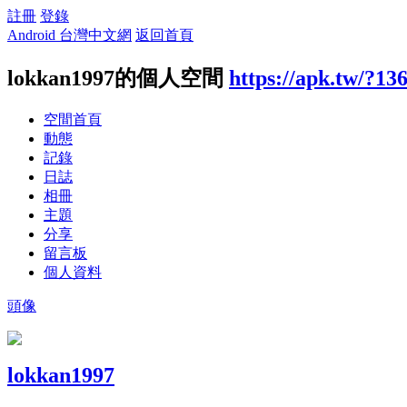
註冊
登錄
Android 台灣中文網
返回首頁
lokkan1997的個人空間
https://apk.tw/?13
空間首頁
動態
記錄
日誌
相冊
主題
分享
留言板
個人資料
頭像
lokkan1997