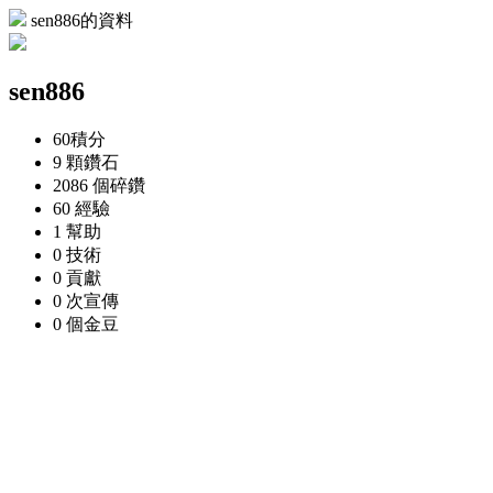
sen886的資料
sen886
60
積分
9 顆
鑽石
2086 個
碎鑽
60
經驗
1
幫助
0
技術
0
貢獻
0 次
宣傳
0 個
金豆