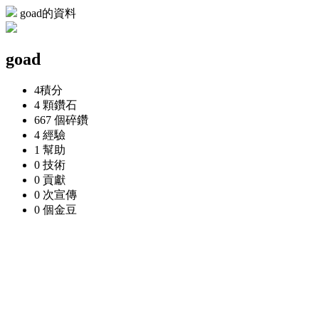
goad的資料
goad
4
積分
4 顆
鑽石
667 個
碎鑽
4
經驗
1
幫助
0
技術
0
貢獻
0 次
宣傳
0 個
金豆