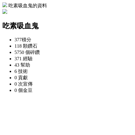
吃素吸血鬼的資料
吃素吸血鬼
377
積分
118 顆
鑽石
5750 個
碎鑽
371
經驗
43
幫助
6
技術
0
貢獻
0 次
宣傳
0 個
金豆