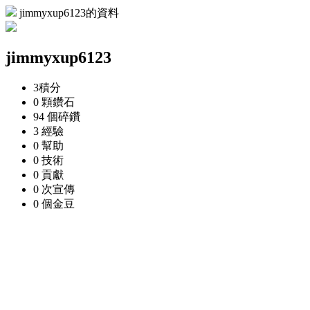
jimmyxup6123的資料
jimmyxup6123
3
積分
0 顆
鑽石
94 個
碎鑽
3
經驗
0
幫助
0
技術
0
貢獻
0 次
宣傳
0 個
金豆