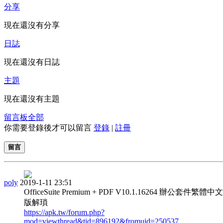
分享
現在還沒有分享
日誌
現在還沒有日誌
主題
現在還沒有主題
留言板
全部
你需要登錄後才可以留言
登錄
|
註冊
留言
poly
2019-1-11 23:51
OfficeSuite Premium + PDF V10.1.16264 辦公套件繁體
版解瑣
https://apk.tw/forum.php?
mod=viewthread&tid=896192&fromuid=250537