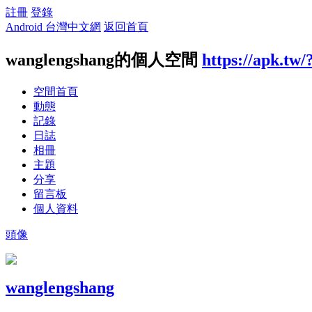
註冊
登錄
Android 台灣中文網
返回首頁
wanglengshang的個人空間
https://apk.tw
空間首頁
動態
記錄
日誌
相冊
主題
分享
留言板
個人資料
頭像
wanglengshang