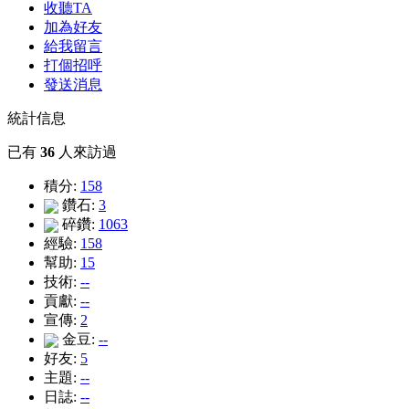
收聽TA
加為好友
給我留言
打個招呼
發送消息
統計信息
已有
36
人來訪過
積分:
158
鑽石:
3
碎鑽:
1063
經驗:
158
幫助:
15
技術:
--
貢獻:
--
宣傳:
2
金豆:
--
好友:
5
主題:
--
日誌:
--