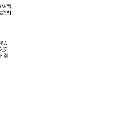
.TW而
或許對
叮嚀與
友安
下別