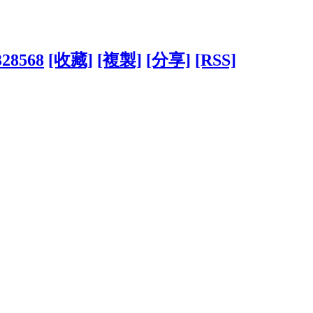
328568
[收藏]
[複製]
[分享]
[RSS]