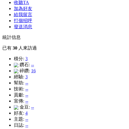
收聽TA
加為好友
給我留言
打個招呼
發送消息
統計信息
已有
30
人來訪過
積分:
3
鑽石:
--
碎鑽:
16
經驗:
3
幫助:
--
技術:
--
貢獻:
--
宣傳:
--
金豆:
--
好友:
4
主題:
--
日誌:
--