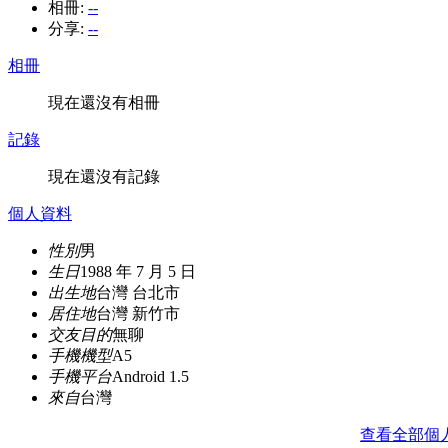
相冊:
--
分享:
--
相冊
現在還沒有相冊
記錄
現在還沒有記錄
個人資料
性別
男
生日
1988 年 7 月 5 日
出生地
台灣 台北市
居住地
台灣 新竹市
交友目的
無聊
手機機型
A5
手機平台
Android 1.5
來自
台灣
查看全部個