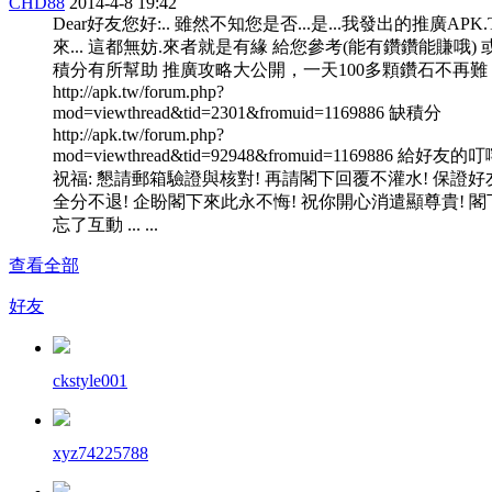
CHD88
2014-4-8 19:42
Dear好友您好:.. 雖然不知您是否...是...我發出的推廣APK
來... 這都無妨.來者就是有緣 給您參考(能有鑽鑽能賺哦) 
積分有所幫助 推廣攻略大公開，一天100多顆鑽石不再難
http://apk.tw/forum.php?
mod=viewthread&tid=2301&fromuid=1169886 缺積分
http://apk.tw/forum.php?
mod=viewthread&tid=92948&fromuid=1169886 給好友的
祝福: 懇請郵箱驗證與核對! 再請閣下回覆不灌水! 保證好
全分不退! 企盼閣下來此永不悔! 祝你開心消遣顯尊貴! 閣
忘了互動 ... ...
查看全部
好友
ckstyle001
xyz74225788