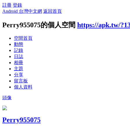
註冊
登錄
Android 台灣中文網
返回首頁
Perry955075的個人空間
https://apk.tw/?1
空間首頁
動態
記錄
日誌
相冊
主題
分享
留言板
個人資料
頭像
Perry955075