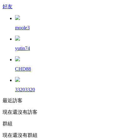
好友
moole3
yutin74
CHD88
33203320
最近訪客
現在還沒有訪客
群組
現在還沒有群組