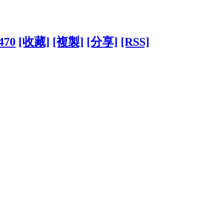
4470
[收藏]
[複製]
[分享]
[RSS]